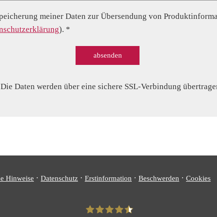
peicherung meiner Daten zur Übersendung von Produktinformat
nschutzerklärung
). *
absenden
Die Daten werden über eine sichere SSL-Verbindung übertrage
·
·
·
·
he Hinweise
Datenschutz
Erstinformation
Beschwerden
Cookies