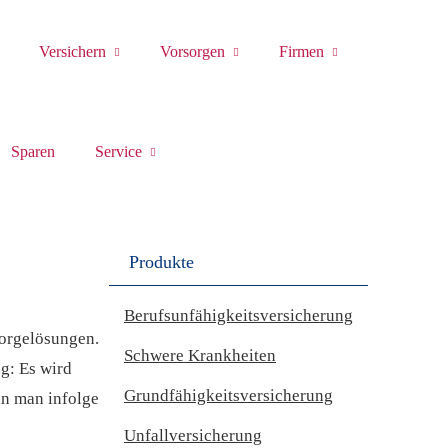
Versichern
Vorsorgen
Firmen
Sparen
Service
Produkte
Berufs­unfähig­keitsversicherung
sorgelösungen.
Schwe­re Krank­hei­ten
ng: Es wird
Grundfähigkeitsversicherung
nn man infolge
Unfall­ver­si­che­rung