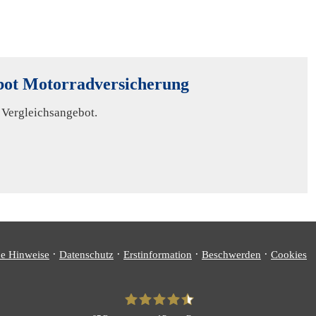
ot Motor­rad­ver­sicherung
n Vergleichsangebot.
·
·
·
·
he Hinweise
Datenschutz
Erstinformation
Beschwerden
Cookies