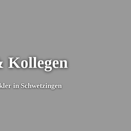
 Kollegen
de über Geld nachzudenken
 meiner Arbeit,
kler in Schwetzingen
André Kostolany)